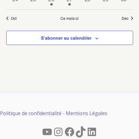
évènements
évènements
évènement
évènement
évènements
évènements
évènem
Oct
Ce mois-ci
Déc
S’abonner au calendrier
Politique de confidentialité
-
Mentions Légales
YouTube
Instagram
Facebook
TikTok
LinkedIn