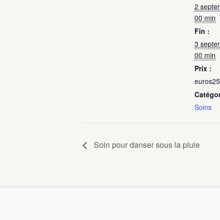
2 septe
00 min
Fin :
3 septe
00 min
Prix :
euros25
Catégo
Soins
Soin pour danser sous la pluie